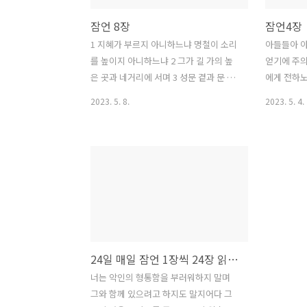
잠언 8장
잠언4장
1 지혜가 부르지 아니하느냐 명철이 소리
아들들아 
를 높이지 아니하느냐 2 그가 길 가의 높
얻기에 주의
은 곳과 네거리에 서며 3 성문 곁과 문 어
에게 전하노
귀와 여러 출입하는 문에서 불러 이르되 4
내 아버지
2023. 5. 8.
2023. 5. 4.
사람들아 내가 너희를 부르며 내가 인자
보기에 유
들에게 소리를 높이노라 5 어리석은 자들
내게 가르쳐
아 너희는 명철할지니라 미련한 자들아
두라 내 명
너희는 마음이 밝을지니라 6 너희는 들을
지혜를 얻으
지어다 내가 가장 선한 것을 말하리라 내
을 잊지 말
입술을 열어 정직을 내리라 7 내 입은 진
말라 그가 
리를 말하며 내 입술은 악을 미워하느니
라 그가 너
라 8 내 입의 말은 다 의로운즉 그 가운데
지혜를 얻으
에 굽은 것과 패역한 것이 없나니 9 이는
고 명철을 
24일 매일 잠언 1장씩 24장 읽기 개역개정 버전
다 총명 있는 자가 밝히 아는 바요 지식 얻
하면 그가 
은 자가 정직하게 여기는 바니라 10 너희
으면 그가 
너는 악인의 형통함을 부러워하지 말며
가 은을 받지 말고 나의 훈계를 받으며 정
름다운 관을
그와 함께 있으려고 하지도 말지어다 그