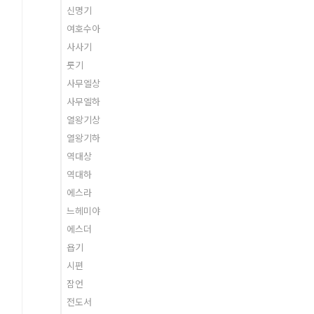
신명기
여호수아
사사기
룻기
사무엘상
사무엘하
열왕기상
열왕기하
역대상
역대하
에스라
느헤미야
에스더
욥기
시편
잠언
전도서