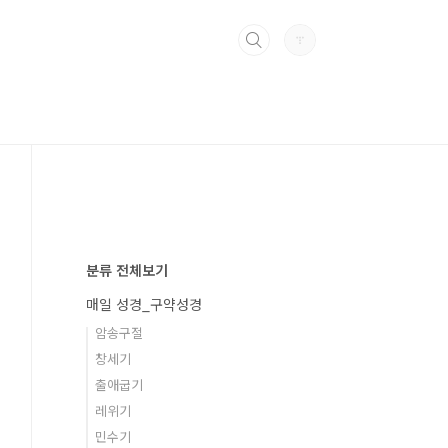
분류 전체보기
매일 성경_구약성경
암송구절
창세기
출애굽기
레위기
민수기