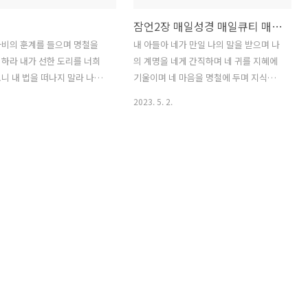
잠언2장 매일성경 매일큐티 매일잠언 개역개정 새번역성경
아비의 훈계를 들으며 명철을
내 아들아 네가 만일 나의 말을 받으며 나
하라 내가 선한 도리를 너희
의 계명을 네게 간직하며 네 귀를 지혜에
니 내 법을 떠나지 말라 나도
기울이며 네 마음을 명철에 두며 지식을
에게 아들이었으며 내 어머니
불러 구하며 명철을 얻으려고 소리를 높
2023. 5. 2.
약한 외아들이었노라 아버지가
이며 은을 구하는 것 같이 그것을 구하며
 이르기를 내 말을 네 마음에
감추어진 보배를 찾는 것 같이 그것을 찾
령을 지키라 그리하면 살리라
으면 여호와 경외하기를 깨달으며 하나님
며 명철을 얻으라 내 입의 말
을 알게 되리니 대저 여호와는 지혜를 주
며 어기지 말라 지혜를 버리지
시며 지식과 명철을 그 입에서 내심이며
너를 보호하리라 그를 사랑하
그는 정직한 자를 위하여 완전한 지혜를
를 지키리라 지혜가 제일이니
예비하시며 행실이 온전한 자에게 방패가
라 네가 얻은 모든 것을 가지
되시나니 대저 그는 정의의 길을 보호하
얻을지니라 그를 높이라 그리
시며 그의 성도들의 길을 보전하려 하심
너를 높이 들리라 만일 그를 품
이니라 그런즉 네가 공의와 정의와 정직
너를 영화롭게 하리라 그가 아
곧 모든 선한 길을 깨달을 것이라 곧 지혜
 네 머리에 두겠고 영화로운
가 네 마음에 들어가며 지식이 네 영혼을