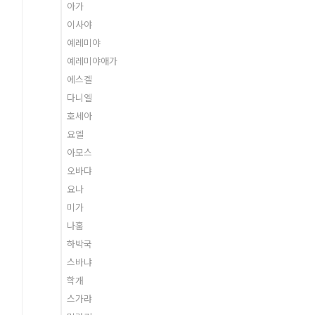
아가
이사야
예레미야
예레미야애가
에스겔
다니엘
호세아
요엘
아모스
오바댜
요나
미가
나훔
하박국
스바냐
학개
스가랴