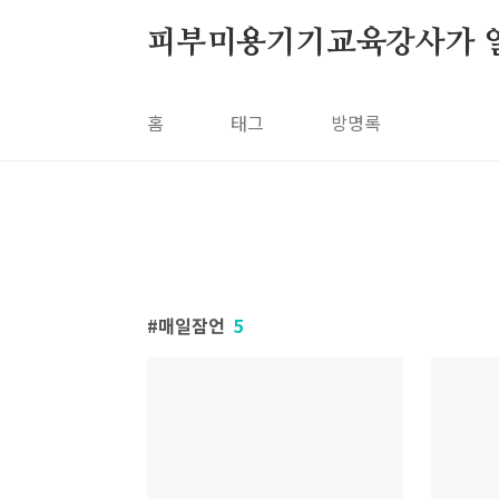
본문 바로가기
피부미용기기교육강사가 
홈
태그
방명록
매일잠언
5