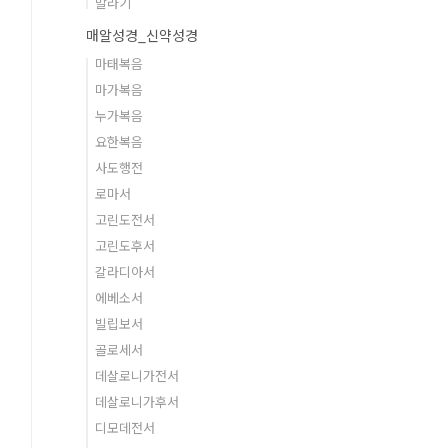
말라기
매알성경_신약성경
마태복음
마가복음
누가복음
요한복음
사도행전
로마서
고린도전서
고린도후서
갈라디아서
에베소서
빌립보서
골로세서
데살로니가전서
데살로니가후서
디모데전서