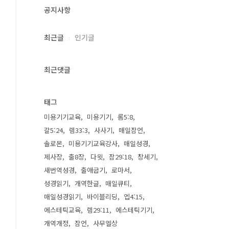
공지사항
최근글
인기글
최근댓글
태그
미용기기교육
미용기기
롬5:8
갈5:24
렘33:3
사사기
매일잠언
솔로몬
미용기기교육강사
매일성경
제사장
출8장
다윗
잠29:18
창세기
새번역성경
출애굽기
로마서
성경읽기
개역한글
매일큐티
매일성경읽기
바이블리딩
엡4:15
에스테틱교육
렘29:11
에스테틱기기
개역개정
잠언
사무엘상