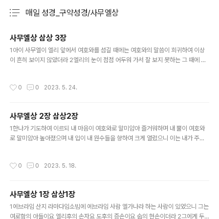
매일 성경_구약성경/사무엘상
분류 전체보기
주요 글 목록
사무엘상 삼상 3장
글 내용
1아이 사무엘이 엘리 앞에서 여호와를 섬길 때에는 여호와의 말씀이 희귀하여 이상
이 흔히 보이지 않았더라 2엘리의 눈이 점점 어두워 가서 잘 보지 못하는 그 때에 그
가 자기 처소에 누웠고 3하나님의 등불은 아직 꺼지지 아니하였으며 사무엘은 하나
님의 궤 있는 여호와의 전 안에 누웠더니 4여호와께서 사무엘을 부르시는지라 그가
작성시간
0
0
2023. 5. 24.
대답하되 내가 여기 있나이다 하고 5엘리에게로 달려가서 이르되 당신이 나를 부르
셨기로 내가 여기 있나이다 하니 그가 이르되 나는 부르지 아니하였으니 다시 누우라
하는지라 그가 가서 누웠더니 6여호와께서 다시 사무엘을 부르시는지라 사무엘이
사무엘상 2장 삼상2장
일어나 엘리에게로 가서 이르되 당신이 나를 부르셨기로 내가 여기 있나이다 하니 그
글 내용
가 대답하되 내 아들아 내가 부르지 아니하였으니 다시 누우라 하니라 7사..
1한나가 기도하여 이르되 내 마음이 여호와로 말미암아 즐거워하며 내 뿔이 여호와
로 말미암아 높아졌으며 내 입이 내 원수들을 향하여 크게 열렸으니 이는 내가 주의
구원으로 말미암아 기뻐함이니이다 2여호와와 같이 거룩하신 이가 없으시니 이는
주 밖에 다른 이가 없고 우리 하나님 같은 반석도 없으심이니이다 3심히 교만한 말을
작성시간
0
0
2023. 5. 18.
다시 하지 말 것이며 오만한 말을 너희의 입에서 내지 말지어다 여호와는 지식의 하
나님이시라 행동을 달아 보시느니라 4용사의 활은 꺾이고 넘어진 자는 힘으로 띠를
띠도다 5풍족하던 자들은 양식을 위하여 품을 팔고 주리던 자들은 다시 주리지 아니
사무엘상 1장 삼상1장
하도다 전에 임신하지 못하던 자는 일곱을 낳았고 많은 자녀를 둔 자는 쇠약하도다 6
글 내용
여호와는 죽이기도 하시고 살리기도 하시며 스올에 내리게도 하시고 거..
1에브라임 산지 라마다임소빔에 에브라임 사람 엘가나라 하는 사람이 있었으니 그는
여로함의 아들이요 엘리후의 손자요 도후의 증손이요 숩의 현손이더라 2그에게 두