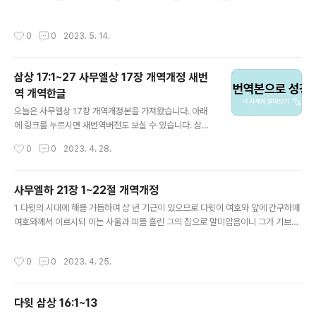
아내가 있었으니 한 사람의 이름은 한나요 한 사람의 이름은 브닌나라 브닌나에게는
자식이 있고 한나에게는 자식이 없었더라 3이 사람이 매년 자기 성읍에서 나와서 실
작성시간
0
0
2023. 5. 14.
로에 올라가서 만군의 여호와께 예배하며 제사를 드렸는데 엘리의 두 아들 홉니와 비
느하스가 여호와의 제사장으로 거기에 있었더라 4엘가나가 제사를 드리는 날에는
제물의 분깃을 그의 아내 브닌나와 그의 모든 자녀에게 주고 5한나에게는 갑절을 주
삼상 17:1~27 사무엘상 17장 개역개정 새번
니 이는 그를 사랑함이라 그러나 여호와께서 그에게 임신하지 못하게 하시니 6여호
역 개역한글
와께서 그에게 임신하지 못하게 하시므로 그의 적수인 브닌나가 그를 심히 격분..
글 내용
오늘은 사무엘상 17장 개역개정본을 가져왔습니다. 아래
에 링크를 누르시면 새번역버전도 보실 수 있습니다. 삼상
17:1~27 사무엘상 17장 (삼상 17:1-27, 개역) 『[1] 블레
작성시간
0
0
2023. 4. 28.
셋 사람들이 그 군대를 모으고 싸우고자 하여 유다에 속한
소고에 모여 소고와 아세가 사이의 에베스담밈에 진치매
[2] 사울과 이스라엘 사람들이 모여서 엘라 골짜기에 진치
사무엘하 21장 1~22절 개역개정
고 블레셋 사람을 대하여 항오를 벌였으니 [3] 블레셋 사람
글 내용
1 다윗의 시대에 해를 거듭하여 삼 년 기근이 있으므로 다윗이 여호와 앞에 간구하매
은 이편 산에 섰고 이스라엘은 저편 산에 섰고 사이에는 골
여호와께서 이르시되 이는 사울과 피를 흘린 그의 집으로 말미암음이니 그가 기브온
짜기가 있었더라 [4] 블레셋 사람의 진에서 싸움을 돋우는
사람을 죽였음이니라 하시니라 2기브온 사람은 이스라엘 족속이 아니요 그들은 아
자가 왔는데 그 이름은 골리앗이요 가드 사람이라 그 신장
모리 사람 중에서 남은 자라 이스라엘 족속들이 전에 그들에게 맹세하였거늘 사울이
은 여섯 규빗 한 뼘이요 사무엘상 17장 새번역성경으로 읽
작성시간
0
0
2023. 4. 25.
이스라엘과 유다 족속을 위하여 열심이 있으므로 그들을 죽이고자 하였더라 이에 왕
기 [5] 머리에는 놋투구를 썼고 몸에는 어린갑을 입었으니
이 기브온 사람을 불러 그들에게 물으니라 3다윗이 그들에게 묻되 내가 너희를 위하
그 갑옷의 중..
여 어떻게 하랴 내가 어떻게 속죄하여야 너희가 여호와의 기업을 위하여 복을 빌겠느
다윗 삼상 16:1~13
냐 하니 4기브온 사람이 그에게 대답하되 사울과 그의 집과 우리 사이의 문제는 은금
글 내용