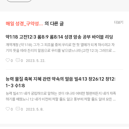
더보기
매일 성경_구약성경/암송구절
의 다른 글
약1:18 고전12:3 롬8:9 롬8:14 성경 암송 공부 바이블 리딩
글 내용
개역개정 (약 1:18) 그가 그 피조물 중에 우리로 한 첫 열매가 되게 하시려고 자
기의 뜻을 따라 진리의 말씀으로 우리를 낳으셨느니라 (고전 12:3) 그러므로 내
가 너희에게 알리노니 하나님의 영으로 말하는 자는 누구든지 예수를 저주할 자
0
0
2023. 5. 22.
라 하지 아니하고 또 성령으로 아니하고는 누구든지 예수를 주시라 할 수 없느
니라 (롬 8:9) 만일 너희 속에 하나님의 영이 거하시면 너희가 육신에 있지 아니
하고 영에 있나니 누구든지 그리스도의 영이 없으면 그리스도의 사람이 아니라
능력 물질 축복 지혜 관련 약속의 말씀 빌4:13 창26:12 창12:
(롬 8:14) 무릇 하나님의 영으로 인도함을 받는 사람은 곧 하나님의 아들이라
개역한글 (약 1:18) 그가 그 조물 중에 우리로 한 첫 열매가 되게 하시려고 자기
1~3 수1:8
글 내용
의 뜻을 좇아 진리의 말씀으로 우리를 낳으셨느니라 (고전 12:3) 그러므로..
능력 빌4:11 내가 궁핍하므로 말하는 것이 아니라 어떠한 형편에든지 내가 자족
하기를 배웠노니 12 내가 비천에 처할 줄도 알고 풍부에 처할 줄도 알아 모든 일
에 배부르며 배고픔과 풍부와 궁핍에도 일체의 비결을 배웠노라 13 내게 능력
0
0
2023. 5. 8.
주시는 자 안에서 내가 모든 것을 할 수 있느니라 물질 축복 창26:12. 이삭이 그
땅에서 농사하여 그 해에 백 배나 얻었고 여호와께서 복을 주시므로 13. 그 사람
이 창대하고 왕성하여 마침내 거부가 되어 창12:1~3 1. 여호와께서 아브람에게
이르시되 너는 너의 본토 친척 아비 집을 떠나 내가 네게 지시할 땅으로 가라 2