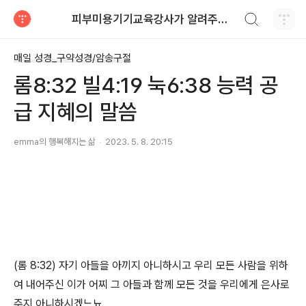
검색하기
피부미용기기교육강사가 알려주는 알짜배기정보
티스토리
매일 성경_구약성경/암송구절
롬8:32 빌4:19 눅6:38 능력 공
급 지혜의 말씀
emma의 행복해지는 삶
2023. 5. 8. 20:15
(
롬
8:32)
자기 아들을 아끼지 아니하시고
우리 모든 사람을 위하
여 내어주신 이가 어찌 그 아들과 함께 모든 것을
우리에게 은사로
주지 아니하시겠느뇨